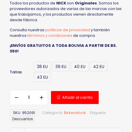
Todos los productos de
NICX
son
Originales
. Somos los
proveedores autorizados de varias de las marcas con las
que trabajamos, y los productos vienen directamente
desde fábrica.
Consulta nuestras
políticas de privacidad
y también
nuestros
términos y condiciones
de compra.
¡ENVÍOS GRATUITOS A TODA BOLIVIA A PARTIR DE BS.
350!
38 EU
39 EU
40 EU
42 EU
Tallas
43 EU
Añadir al carrito
SKU:
952091
Categoría:
Birkenstock
Etiqueta:
Descuentos