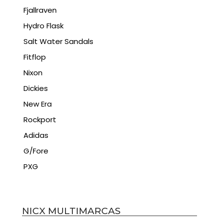
Fjallraven
Hydro Flask
Salt Water Sandals
Fitflop
Nixon
Dickies
New Era
Rockport
Adidas
G/Fore
PXG
NICX MULTIMARCAS