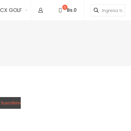
0
ICX GOLF
Bs.0