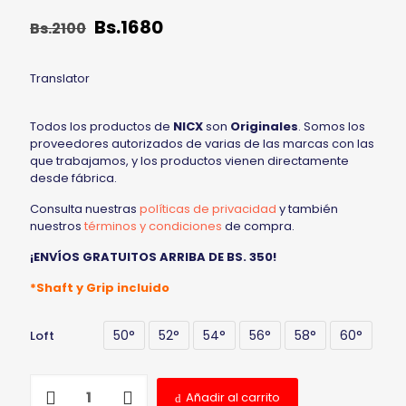
Bs.
1680
Bs.
2100
Translator
Todos los productos de
NICX
son
Originales
. Somos los
proveedores autorizados de varias de las marcas con las
que trabajamos, y los productos vienen directamente
desde fábrica.
Consulta nuestras
políticas de privacidad
y también
nuestros
términos y condiciones
de compra.
¡ENVÍOS GRATUITOS ARRIBA DE BS. 350!
*Shaft y Grip incluido
50°
52°
54°
56°
58°
60°
Loft
Añadir al carrito