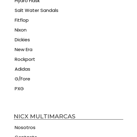
Hydro Flask
Salt Water Sandals
Fitflop
Nixon
Dickies
New Era
Rockport
Adidas
G/Fore
PXG
NICX MULTIMARCAS
Nosotros