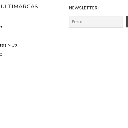
MULTIMARCAS
NEWSLETTER!
s
o
res NICX
ia