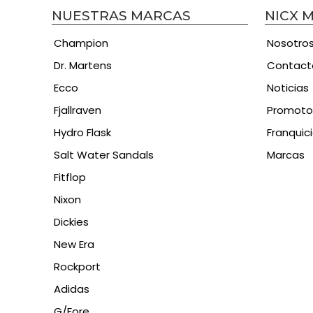
NUESTRAS MARCAS
NICX 
Champion
Nosotro
Dr. Martens
Contact
Ecco
Noticias
Fjallraven
Promoto
Hydro Flask
Franquic
Salt Water Sandals
Marcas
Fitflop
Nixon
Dickies
New Era
Rockport
Adidas
G/Fore