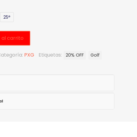
25°
 al carrito
ategoría:
PXG
Etiquetas:
20% OFF
Golf
al