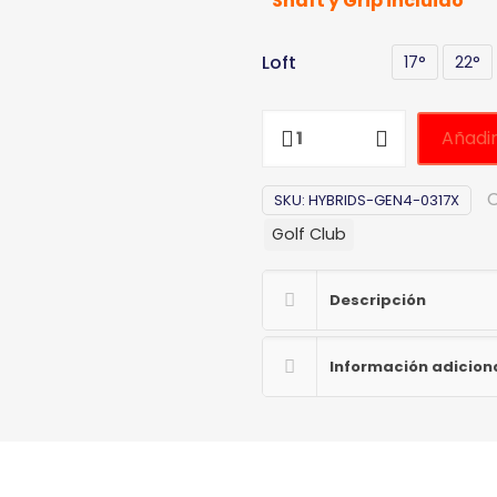
*Shaft y Grip incluido
Loft
17°
22°
Añadir
C
SKU:
HYBRIDS-GEN4-0317X
Golf Club
Descripción
Información adicion