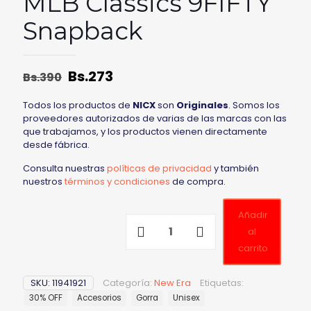
MLB Classics 9FIFTY
Snapback
Bs.
273
Bs.
390
Todos los productos de
NICX
son
Originales
. Somos los
proveedores autorizados de varias de las marcas con las
que trabajamos, y los productos vienen directamente
desde fábrica.
Consulta nuestras
políticas de privacidad
y también
nuestros
términos y condiciones
de compra.
Añadir
al
carrito
SKU:
11941921
Categoría:
New Era
Etiquetas:
30% OFF
Accesorios
Gorra
Unisex