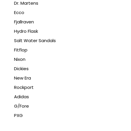
Dr. Martens
Ecco
Fjallraven
Hydro Flask
Salt Water Sandals
Fitflop
Nixon
Dickies
New Era
Rockport
Adidas
G/Fore
PXG