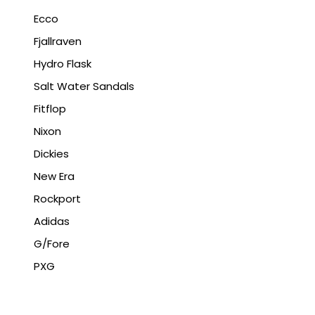
Ecco
Fjallraven
Hydro Flask
Salt Water Sandals
Fitflop
Nixon
Dickies
New Era
Rockport
Adidas
G/Fore
PXG