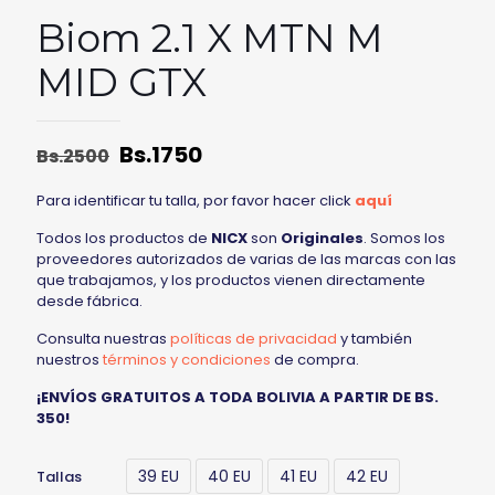
Biom 2.1 X MTN M
MID GTX
Bs.
1750
Bs.
2500
Para identificar tu talla, por favor hacer click
aquí
Todos los productos de
NICX
son
Originales
. Somos los
proveedores autorizados de varias de las marcas con las
que trabajamos, y los productos vienen directamente
desde fábrica.
Consulta nuestras
políticas de privacidad
y también
nuestros
términos y condiciones
de compra.
¡ENVÍOS GRATUITOS A TODA BOLIVIA A PARTIR DE BS.
350!
39 EU
40 EU
41 EU
42 EU
Tallas