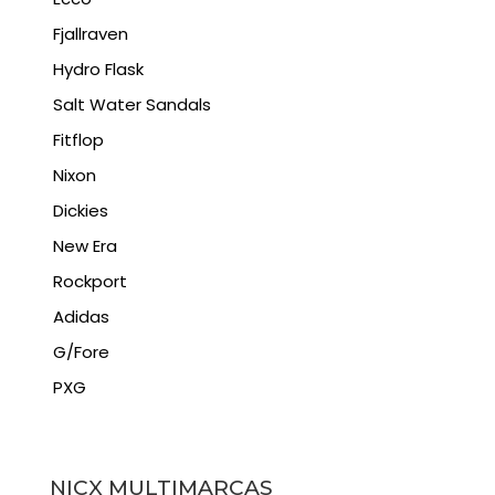
Fjallraven
Hydro Flask
Salt Water Sandals
Fitflop
Nixon
Dickies
New Era
Rockport
Adidas
G/Fore
PXG
NICX MULTIMARCAS