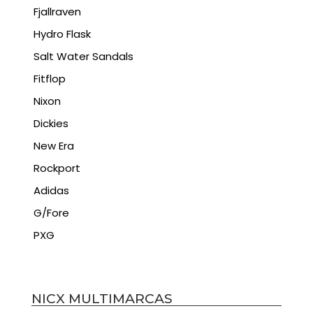
Fjallraven
Hydro Flask
Salt Water Sandals
Fitflop
Nixon
Dickies
New Era
Rockport
Adidas
G/Fore
PXG
NICX MULTIMARCAS