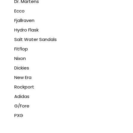
Dr. Martens
Ecco
Fjallraven
Hydro Flask
Salt Water Sandals
Fitflop
Nixon
Dickies
New Era
Rockport
Adidas
G/Fore
PXG