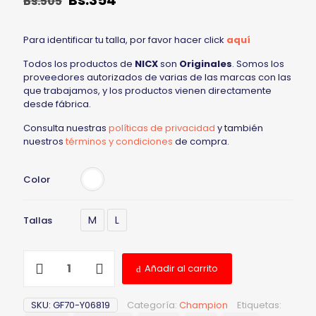
Bs.
354
Bs.
505
Para identificar tu talla, por favor hacer click
aquí
Todos los productos de
NICX
son
Originales
. Somos los
proveedores autorizados de varias de las marcas con las
que trabajamos, y los productos vienen directamente
desde fábrica.
Consulta nuestras
políticas de privacidad
y también
nuestros
términos y condiciones
de compra.
Color
M
L
Tallas
Añadir al carrito
SKU:
GF70-Y06819
Categoría:
Champion
Etiquetas: