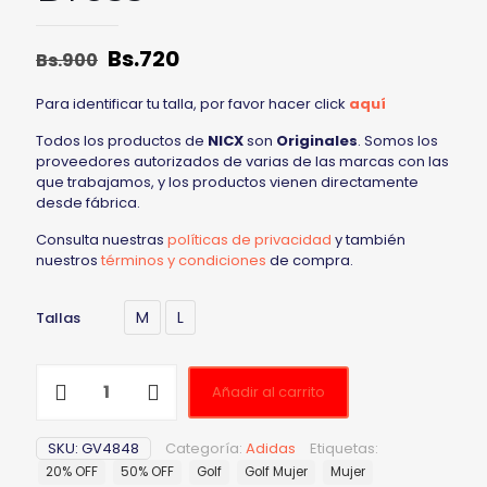
Bs.
720
Bs.
900
Para identificar tu talla, por favor hacer click
aquí
Todos los productos de
NICX
son
Originales
. Somos los
proveedores autorizados de varias de las marcas con las
que trabajamos, y los productos vienen directamente
desde fábrica.
Consulta nuestras
políticas de privacidad
y también
nuestros
términos y condiciones
de compra.
M
L
Tallas
Añadir al carrito
SKU:
GV4848
Categoría:
Adidas
Etiquetas:
20% OFF
50% OFF
Golf
Golf Mujer
Mujer