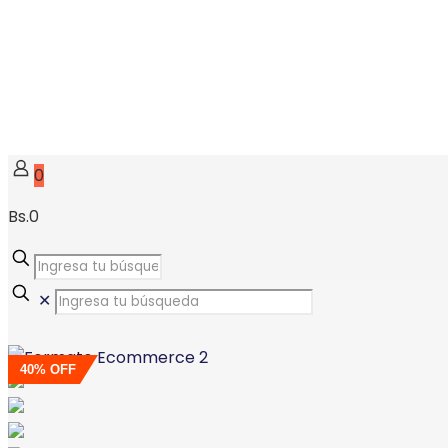
0
Bs.0
✕
40% OFF