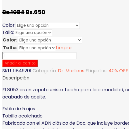
Bs.
1084
Bs.
650
Color:
Talla:
Color:
Talla:
Limpiar
8053
Crazy
Añadir al carrito
Horse
SKU:
11849201
Categoría:
Dr. Martens
Etiquetas:
40% OFF
Leather
Descripción
Casual
El 8053 es un zapato unisex hecho para la comodidad, c
Shoes
acabado de aceite.
UNISEX
cantidad
Estilo de 5 ojos
Tobillo acolchado
Fabricado con el ADN clásico de Doc, que incluye bordes