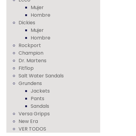
Mujer
Hombre
Dickies
Mujer
Hombre
Rockport
Champion
Dr. Martens
Fitflop
Salt Water Sandals
Grundens
Jackets
Pants
Sandals
Versa Gripps
New Era
VER TODOS