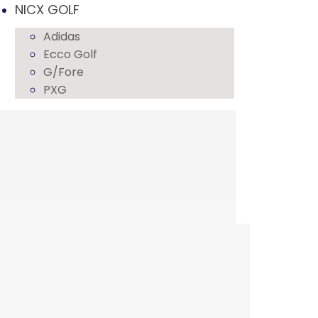
NICX GOLF
Adidas
Ecco Golf
G/Fore
PXG