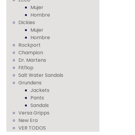
Mujer
Hombre
Dickies
Mujer
Hombre
Rockport
Champion
Dr. Martens
Fitflop
Salt Water Sandals
Grundens
Jackets
Pants
Sandals
Versa Gripps
New Era
VER TODOS